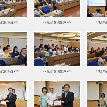
系友回娘家-21
77級系友回娘家-22
77級系
系友回娘家-25
77級系友回娘家-26
77級系