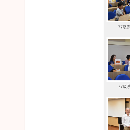
77級
77級