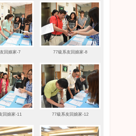
友回娘家-7
77級系友回娘家-8
友回娘家-11
77級系友回娘家-12