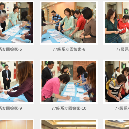
系友回娘家-5
77級系友回娘家-6
77級系
系友回娘家-9
77級系友回娘家-10
77級系