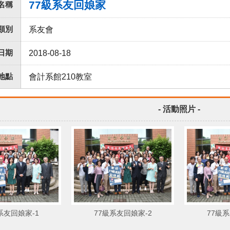
77級系友回娘家
名稱
類別
系友會
日期
2018-08-18
地點
會計系館210教室
- 活動照片 -
系友回娘家-1
77級系友回娘家-2
77級系