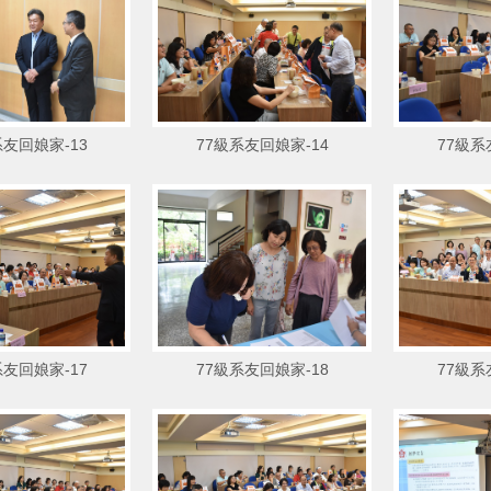
系友回娘家-13
77級系友回娘家-14
77級系
系友回娘家-17
77級系友回娘家-18
77級系