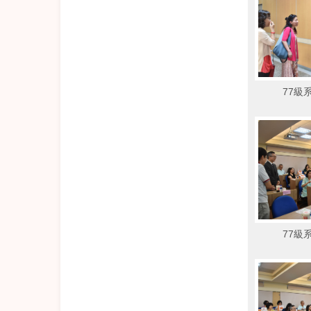
77級
77級