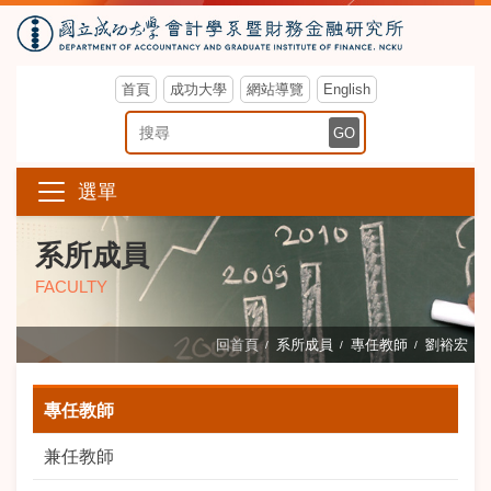
首頁
成功大學
網站導覽
English
搜尋關鍵字
GO
選單
系所成員
FACULTY
回首頁
系所成員
專任教師
劉裕宏
專任教師
兼任教師