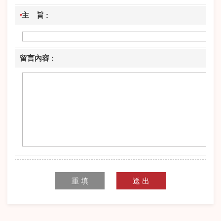
主 旨 :
*
留言內容 :