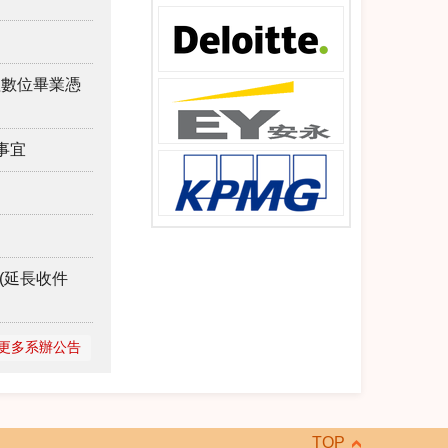
理數位畢業憑
事宜
(延長收件
更多系辦公告
TOP