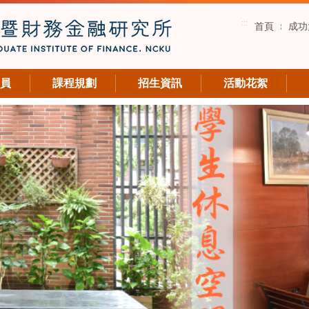
:::
首頁
成功
員
課程規劃
招生資訊
活動花絮