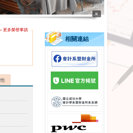
⏸
更多榮譽事蹟
相關連結
他