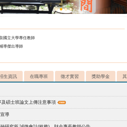
錄取國立大學專任教師
校輔導傑出導師
招生資訊
在職專班
徵才實習
獎助學金
其
程序及碩士班論文上傳注意事項
全宣導
融研究所 誠徵會計(稅務)、財金專長教師公告