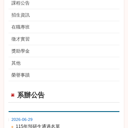
課程公告
招生資訊
在職專班
徵才實習
獎助學金
其他
榮譽事蹟
系辦公告
期
標 題
2026-06-29
115年預研生通過名單