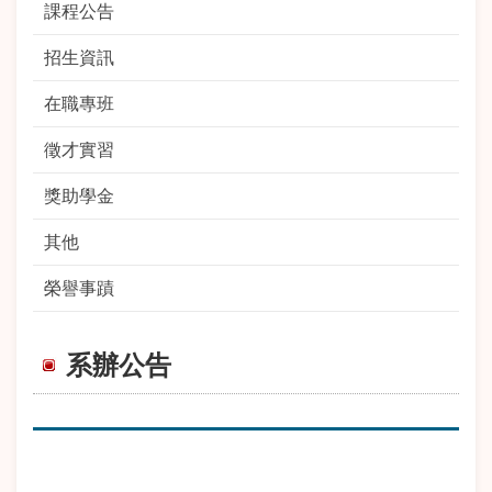
課程公告
招生資訊
在職專班
徵才實習
獎助學金
其他
榮譽事蹟
系辦公告
期
標 題