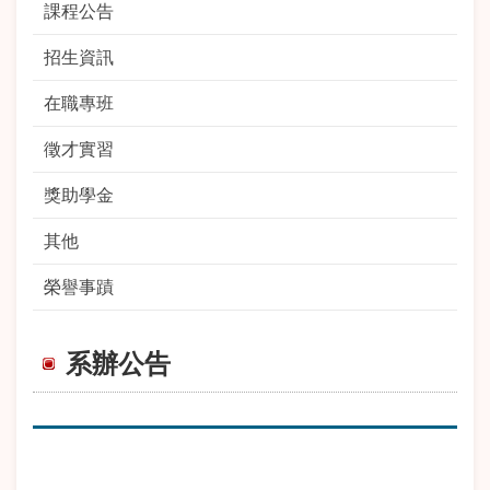
課程公告
招生資訊
在職專班
徵才實習
獎助學金
其他
榮譽事蹟
系辦公告
期
標 題