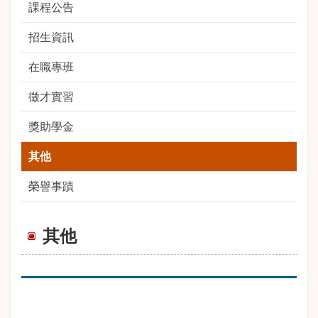
課程公告
招生資訊
在職專班
徵才實習
獎助學金
其他
榮譽事蹟
其他
期
標 題