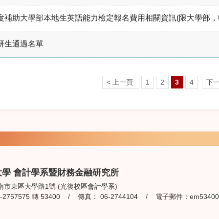
年度補助大學部本地生英語能力檢定報名費用相關資訊(限大學部，申
預研生通過名單
< 上一頁
1
2
3
4
下一
大學 會計學系暨財務金融研究所
南市東區大學路1號 (光復校區會計學系)
2757575 轉 53400 / 傳真： 06-2744104 / 電子郵件：
em53400