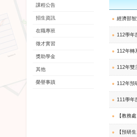
課程公告
招生資訊
經濟部智
在職專班
112學
徵才實習
112年
獎助學金
112年
其他
榮譽事蹟
112年
111學
【教務處
【預研生】