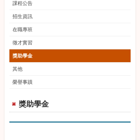
課程公告
招生資訊
在職專班
徵才實習
獎助學金
其他
榮譽事蹟
獎助學金
期
標 題