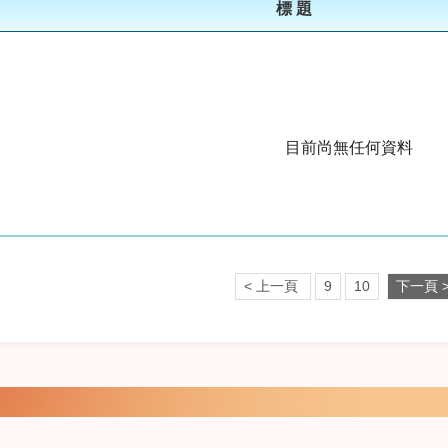
標 題
目前尚無任何資料
< 上一頁
9
10
下一頁 