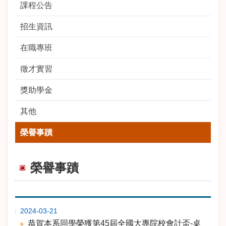
課程公告
招生資訊
在職專班
徵才實習
獎助學金
其他
榮譽事蹟
榮譽事蹟
期
標 題
2024-03-21
恭賀本系同學榮獲第45屆全國大專院校會計盃-桌