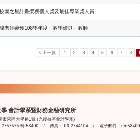
校園之星計畫榮獲個人獎及最佳專業獎人員
瑋老師榮獲108學年度「教學優良」教師
< 上一頁
1
2
3
4
5
6
7
8
大學 會計學系暨財務金融研究所
南市東區大學路1號 (光復校區會計學系)
2757575 轉 53400 / 傳真： 06-2744104 / 電子郵件：
em53400