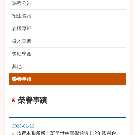
課程公告
招生資訊
在職專班
徵才實習
獎助學金
其他
榮譽事蹟
榮譽事蹟
期
標 題
2023-01-12
恭賀本系所博士班吳世彬同學通過112年國科會