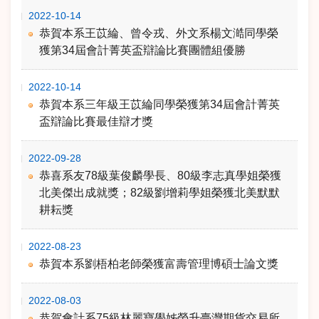
2022-10-14
恭賀本系王苡綸、曾令戎、外文系楊文澔同學榮
獲第34屆會計菁英盃辯論比賽團體組優勝
2022-10-14
恭賀本系三年級王苡綸同學榮獲第34屆會計菁英
盃辯論比賽最佳辯才獎
2022-09-28
恭喜系友78級葉俊麟學長、80級李志真學姐榮獲
北美傑出成就獎；82級劉增莉學姐榮獲北美默默
耕耘獎
2022-08-23
恭賀本系劉梧柏老師榮獲富壽管理博碩士論文獎
2022-08-03
恭賀會計系75級林麗寶學姊榮升臺灣期貨交易所